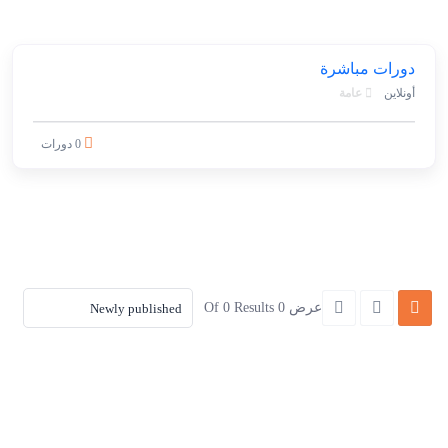
دورات مباشرة
أونلاين
عامة
0 دورات
عرض 0 Of 0 Results