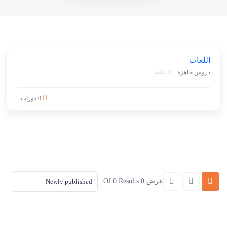
اللغات
دروس جاهزة
عامة
0 دورات
عرض 0 Of 0 Results